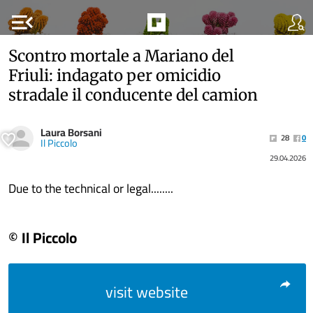
menu_open
Scontro mortale a Mariano del
Friuli: indagato per omicidio
stradale il conducente del camion
Laura Borsani
28
0
Il Piccolo
29.04.2026
Due to the technical or legal........
© Il Piccolo
visit website