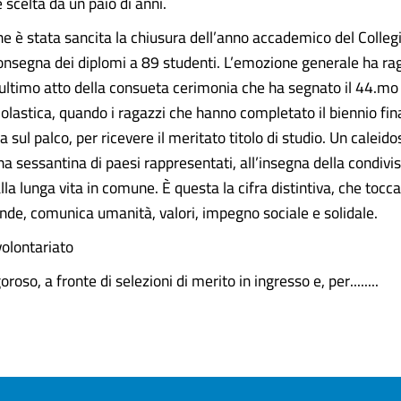
scelta da un paio di anni.
che è stata sancita la chiusura dell’anno accademico del Colle
consegna dei diplomi a 89 studenti. L’emozione generale ha ra
e ultimo atto della consueta cerimonia che ha segnato il 44.mo
scolastica, quando i ragazzi che hanno completato il biennio fina
ta sul palco, per ricevere il meritato titolo di studio. Un caleido
na sessantina di paesi rappresentati, all’insegna della condivi
a lunga vita in comune. È questa la cifra distintiva, che tocc
onde, comunica umanità, valori, impegno sociale e solidale.
 volontariato
oroso, a fronte di selezioni di merito in ingresso e, per........