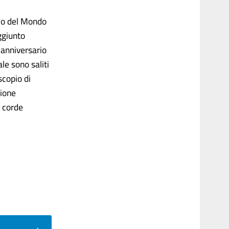
gio del Mondo
ggiunto
 anniversario
le sono saliti
scopio di
sione
a corde