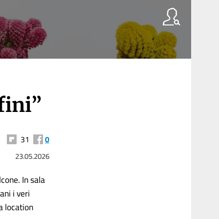
fini”
31
0
23.05.2026
lcone. In sala
ani i veri
a location