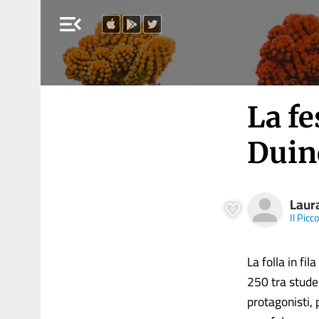
menu_open
La fe
Duino
Laur
Il Picc
La folla in fi
250 tra student
protagonisti,