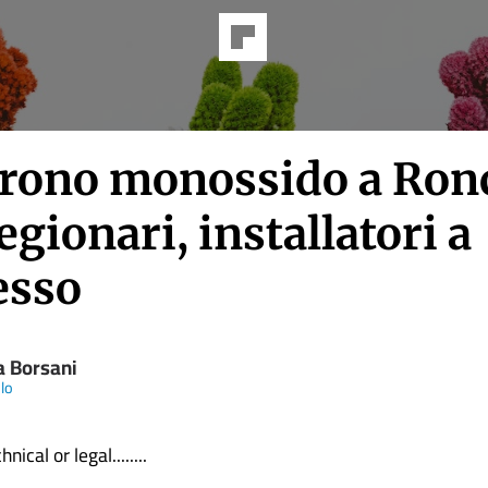
arono monossido a Ron
egionari, installatori a
esso
a Borsani
olo
nical or legal........