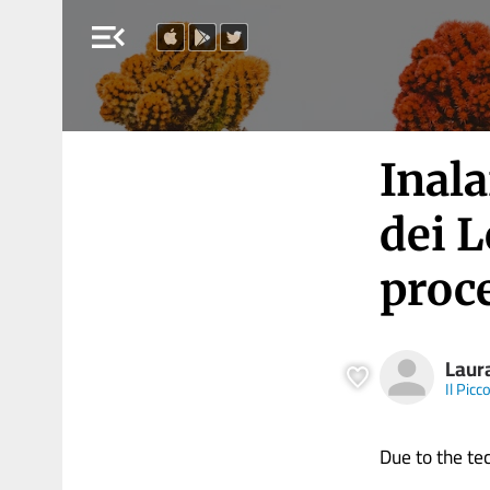
menu_open
Inal
dei L
proc
Laur
Il Picc
Due to the tech