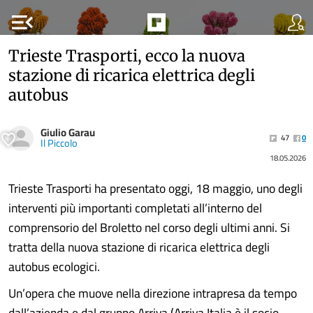
menu_open
Trieste Trasporti, ecco la nuova
stazione di ricarica elettrica degli
autobus
Giulio Garau
47
0
Il Piccolo
18.05.2026
Trieste Trasporti ha presentato oggi, 18 maggio, uno degli
interventi più importanti completati all’interno del
comprensorio del Broletto nel corso degli ultimi anni. Si
tratta della nuova stazione di ricarica elettrica degli
autobus ecologici.
Un’opera che muove nella direzione intrapresa da tempo
dall’azienda e dal gruppo Arriva (Arriva Italia è il socio