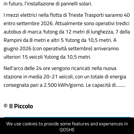
in futuro, l’installazione di pannelli solari.
I mezzi elettrici nella flotta di Trieste Trasporti saranno 40
entro settembre 2026. Attualmente sono operativi tredici
autobus di marca Yutong da 12 metri di lunghezza, 7 della
Rampini da 8 metri e altri 5 Yutong da 10,5 metri. A
giugno 2026 (con operatività settembre) arriveranno
ulteriori 15 veicoli Yutong da 10,5 metri.
Nell’arco delle 24 ore vengono ricaricati nella nuova
stazione in media 20-21 veicoli, con un totale di energia
consegnata pari a 2.500 kWh/giorno. Le capacità di........
© Il Piccolo
We use cookies to provide some features and experiences in
visit website
QOSHE