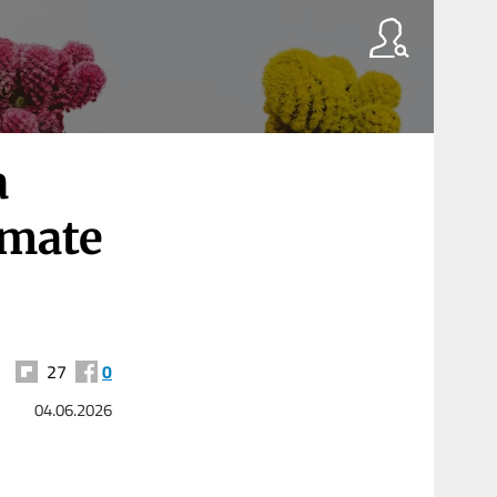
a
amate
27
0
04.06.2026