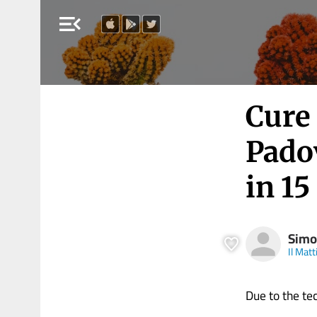
menu_open
Cure
Pado
in 15
Simo
Il Mat
Due to the tech