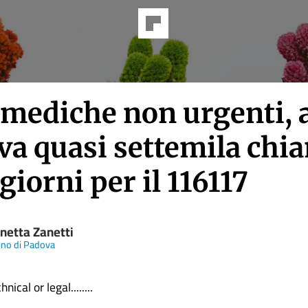
 mediche non urgenti, 
va quasi settemila chi
 giorni per il 116117
netta Zanetti
tino di Padova
nical or legal........