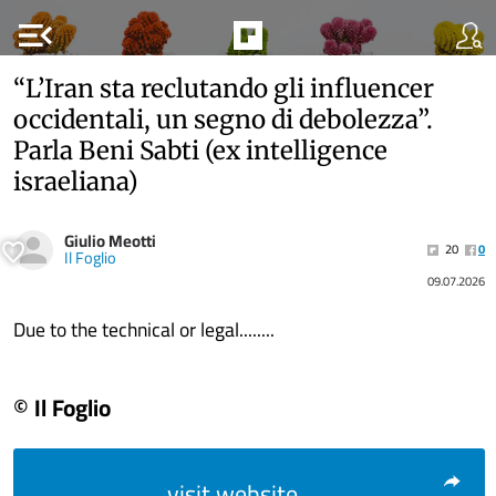
menu_open
“L’Iran sta reclutando gli influencer
occidentali, un segno di debolezza”.
Parla Beni Sabti (ex intelligence
israeliana)
Giulio Meotti
20
0
Il Foglio
09.07.2026
Due to the technical or legal........
© Il Foglio
visit website