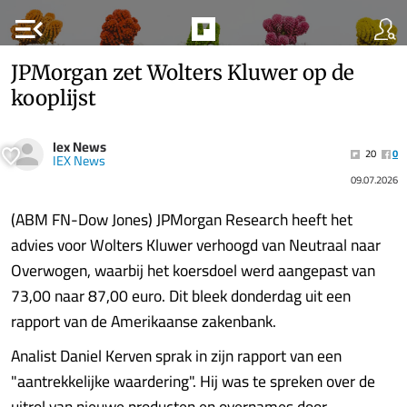
menu_open
JPMorgan zet Wolters Kluwer op de
kooplijst
Iex News
20
0
IEX News
09.07.2026
(ABM FN-Dow Jones) JPMorgan Research heeft het
advies voor Wolters Kluwer verhoogd van Neutraal naar
Overwogen, waarbij het koersdoel werd aangepast van
73,00 naar 87,00 euro. Dit bleek donderdag uit een
rapport van de Amerikaanse zakenbank.
Analist Daniel Kerven sprak in zijn rapport van een
"aantrekkelijke waardering". Hij was te spreken over de
uitrol van nieuwe producten en overnames door........