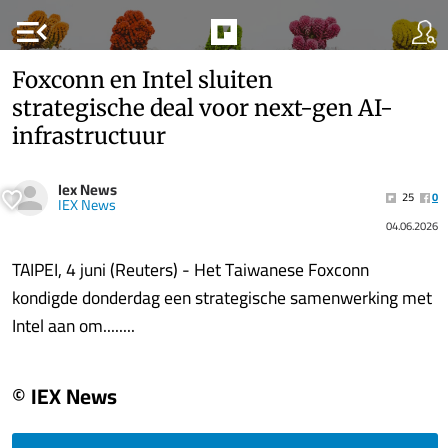
menu_open
Foxconn en Intel sluiten
strategische deal voor next-gen AI-
infrastructuur
Iex News
25
0
IEX News
04.06.2026
TAIPEI, 4 juni (Reuters) - Het Taiwanese Foxconn
kondigde donderdag een strategische samenwerking met
Intel aan om........
© IEX News