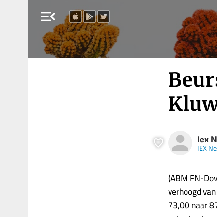
menu_open
Beur
Kluwe
Iex 
IEX N
(ABM FN-Dow 
verhoogd van
73,00 naar 87