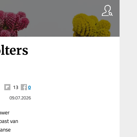
lters
13
0
09.07.2026
uwer
past van
aanse