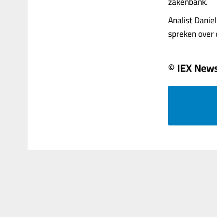
zakenbank.
Analist Daniel
spreken over d
© IEX New