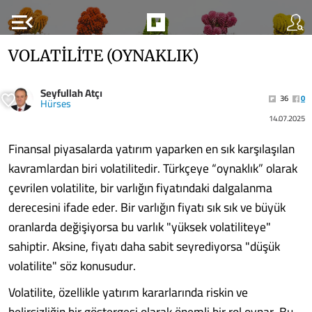
menu_open
VOLATİLİTE (OYNAKLIK)
Seyfullah Atçı
36
0
Hürses
14.07.2025
Finansal piyasalarda yatırım yaparken en sık karşılaşılan
kavramlardan biri volatilitedir. Türkçeye “oynaklık” olarak
çevrilen volatilite, bir varlığın fiyatındaki dalgalanma
derecesini ifade eder. Bir varlığın fiyatı sık sık ve büyük
oranlarda değişiyorsa bu varlık "yüksek volatiliteye"
sahiptir. Aksine, fiyatı daha sabit seyrediyorsa "düşük
volatilite" söz konusudur.
Volatilite, özellikle yatırım kararlarında riskin ve
belirsizliğin bir göstergesi olarak önemli bir rol oynar. Bu