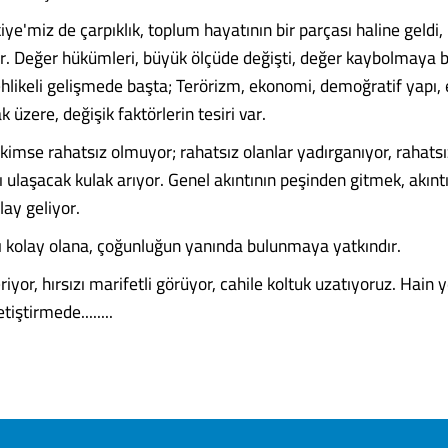
iye'miz de çarpıklık, toplum hayatının bir parçası haline geldi,
. Değer hükümleri, büyük ölçüde değişti, değer kaybolmaya b
hlikeli gelişmede başta; Terörizm, ekonomi, demoğratif yapı, 
k üzere, değişik faktörlerin tesiri var.
kimse rahatsız olmuyor; rahatsız olanlar yadırganıyor, rahatsız
ı ulaşacak kulak arıyor. Genel akıntının peşinden gitmek, akınt
ay geliyor.
tı kolay olana, çoğunluğun yanında bulunmaya yatkındır.
iyor, hırsızı marifetli görüyor, cahile koltuk uzatıyoruz. Hain 
tiştirmede........