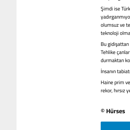
Şimdi ise Türk
yadırganmıyor
olumsuz ve te
teknoloji olma
Bu gidişattan 
Tehlike çanlar
durmaktan kol
İnsanın tabia
Haine prim ver
rekor, hırsız ye
© Hürses