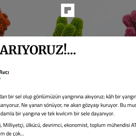
ARIYORUZ!...
 Avcı
s
an bir sel olup gönlümüzün yangınına akıyoruz; kâh bir yangı
 sarıyoruz. Ne yanan sönüyor, ne akan gözyaşı kuruyor. Bu muc
damla bir yangına ve tek kıvılcım bir sele dayanıyor.
, Milliyetçi, ülkücü, devrimci, ekonomist, toplum mühendisi 
m de çok...