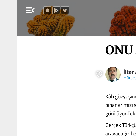
menu_open
ONU 
İlter
Hürse
Kâh gözyaşınd
pınarlarımızı
görülüyor.Tek 
Gerçek Türkçü
arayacağız he