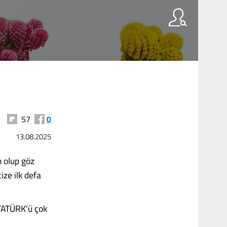
57
0
13.08.2025
n olup göz
ize ilk defa
ATATÜRK'ü çok