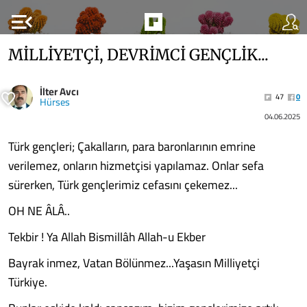
menu_open
MİLLİYETÇİ, DEVRİMCİ GENÇLİK...
İlter Avcı
47
0
Hürses
04.06.2025
Türk gençleri; Çakalların, para baronlarının emrine
verilemez, onların hizmetçisi yapılamaz. Onlar sefa
sürerken, Türk gençlerimiz cefasını çekemez...
OH NE ÂLÂ..
Tekbir ! Ya Allah Bismillâh Allah-u Ekber
Bayrak inmez, Vatan Bölünmez...Yaşasın Milliyetçi
Türkiye.