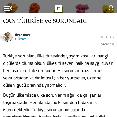
menu_open
CAN TÜRKİYE ve SORUNLARI
İlter Avcı
36
0
Hürses
06.05.2025
Türkiye sorunları, ülke düzeyinde yaşam koşulları hangi
ölçülerde olursa olsun, ülkesini seven, halkına saygı duyan
her insanın ortak sorunudur. Bu sorunların aza inmesi
veya ortadan kaldırılması için her yurtsever, üzerine
düşeni gücü oranında yapmalıdır.
Bugün ülkemizde ülke sorunlarını ağırlıkla çalışanlar
taşımaktadır. Her alanda, bu kesimden fedakârlık
istenmektedir. Türkiye sorunlarının başında
demokratikleşme, Adalet, işsizlik, enflasyon, yoksulluk,