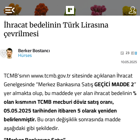
menu_open
İhracat bedelinin Türk Lirasına
çevrilmesi
Berker Bostancı
23
0
Hürses
10.05.2025
TCMB’sının www.tcmb.gov.tr sitesinde açıklanan İhracat
Genelgesinde “Merkez Bankasına Satış
GEÇİCİ MADDE 2
”
yer almakta olup, bu maddede yer alan ihracat bedelinin
%
olan kısmının TCMB mecburi döviz satış oranı,
05.05.2025
tarihinden itibaren 5 olarak yeniden
belirlenmiştir.
Bu oran değişiklik sonrasında madde
aşağıdaki gibi şekildedir.
“Merkez Bankasına Satış”