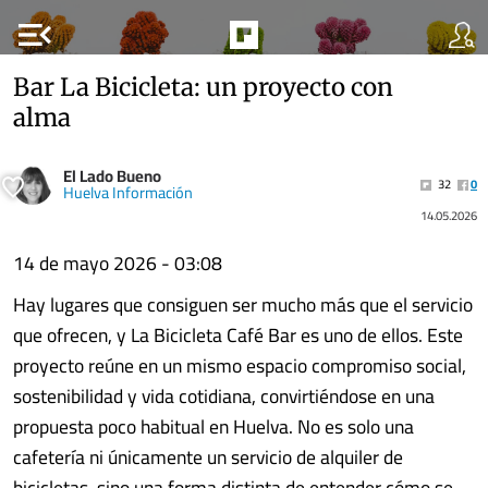
menu_open
Bar La Bicicleta: un proyecto con
alma
El Lado Bueno
32
0
Huelva Información
14.05.2026
14 de mayo 2026 - 03:08
Hay lugares que consiguen ser mucho más que el servicio
que ofrecen, y La Bicicleta Café Bar es uno de ellos. Este
proyecto reúne en un mismo espacio compromiso social,
sostenibilidad y vida cotidiana, convirtiéndose en una
propuesta poco habitual en Huelva. No es solo una
cafetería ni únicamente un servicio de alquiler de
bicicletas, sino una forma distinta de entender cómo se