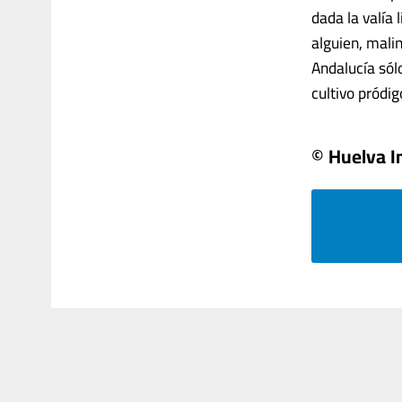
dada la valía
alguien, malin
Andalucía sólo
cultivo pródigo 
© Huelva I