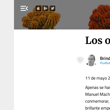
menu_open
Los 
Brind
Huelva
11 de mayo 2
Apenas se han
Manuel Machad
conmemorar, c
brillante empe