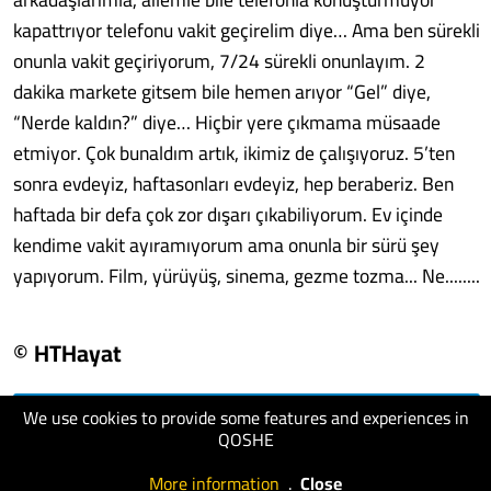
kapattrıyor telefonu vakit geçirelim diye… Ama ben sürekli
onunla vakit geçiriyorum, 7/24 sürekli onunlayım. 2
dakika markete gitsem bile hemen arıyor “Gel” diye,
“Nerde kaldın?” diye… Hiçbir yere çıkmama müsaade
etmiyor. Çok bunaldım artık, ikimiz de çalışıyoruz. 5’ten
sonra evdeyiz, haftasonları evdeyiz, hep beraberiz. Ben
haftada bir defa çok zor dışarı çıkabiliyorum. Ev içinde
kendime vakit ayıramıyorum ama onunla bir sürü şey
yapıyorum. Film, yürüyüş, sinema, gezme tozma... Ne........
© HTHayat
We use cookies to provide some features and experiences in
visit website
QOSHE
More information
.
Close