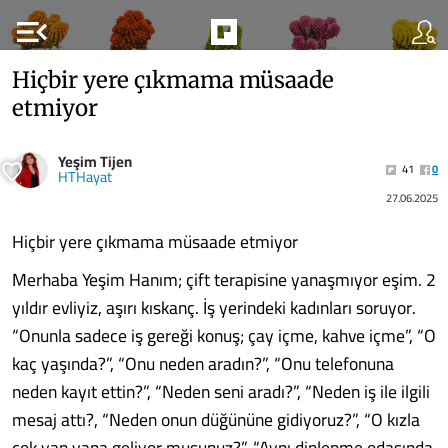
menu_open
Hiçbir yere çıkmama müsaade
etmiyor
Yeşim Tijen
41
0
HTHayat
27.06.2025
Hiçbir yere çıkmama müsaade etmiyor
Merhaba Yeşim Hanım; çift terapisine yanaşmıyor eşim. 2
yıldır evliyiz, aşırı kıskanç. İş yerindeki kadınları soruyor.
“Onunla sadece iş gereği konuş; çay içme, kahve içme”, “O
kaç yaşında?”, “Onu neden aradın?”, “Onu telefonuna
neden kayıt ettin?”, “Neden seni aradı?”, “Neden iş ile ilgili
mesaj attı?, “Neden onun düğününe gidiyoruz?”, “O kızla
çok yan yana geliyor musunuz?”, “Aynı dinlenme odasında