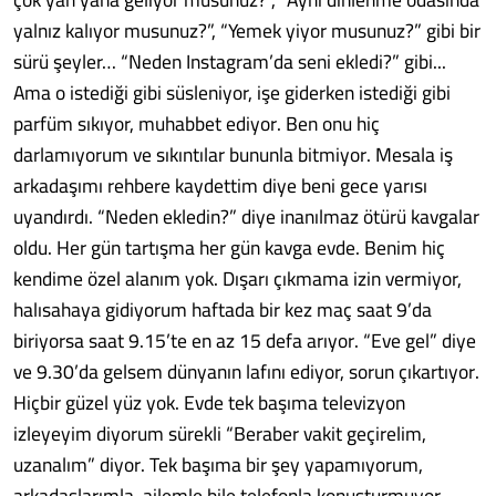
yalnız kalıyor musunuz?”, “Yemek yiyor musunuz?” gibi bir
sürü şeyler… “Neden Instagram’da seni ekledi?” gibi...
Ama o istediği gibi süsleniyor, işe giderken istediği gibi
parfüm sıkıyor, muhabbet ediyor. Ben onu hiç
darlamıyorum ve sıkıntılar bununla bitmiyor. Mesala iş
arkadaşımı rehbere kaydettim diye beni gece yarısı
uyandırdı. “Neden ekledin?” diye inanılmaz ötürü kavgalar
oldu. Her gün tartışma her gün kavga evde. Benim hiç
kendime özel alanım yok. Dışarı çıkmama izin vermiyor,
halısahaya gidiyorum haftada bir kez maç saat 9’da
biriyorsa saat 9.15’te en az 15 defa arıyor. “Eve gel” diye
ve 9.30’da gelsem dünyanın lafını ediyor, sorun çıkartıyor.
Hiçbir güzel yüz yok. Evde tek başıma televizyon
izleyeyim diyorum sürekli “Beraber vakit geçirelim,
uzanalım” diyor. Tek başıma bir şey yapamıyorum,
arkadaşlarımla, ailemle bile telefonla konuşturmuyor