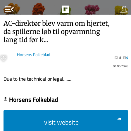
menu_open
AC-​direktør blev varm om hjer­tet,
da spil­ler­ne løb til op­varm­ning
lang tid før k...
Horsens Folkeblad
8
0
04.06.2026
Due to the technical or legal........
© Horsens Folkeblad
visit website