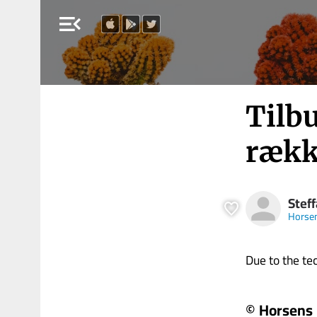
menu_open
Tilbu
rækk
Stef
Horsen
Due to the tech
© Horsens 