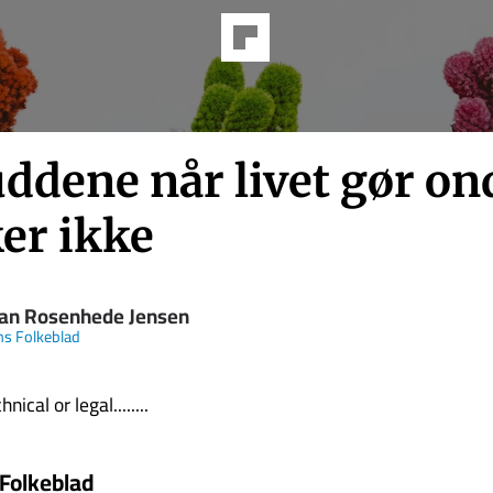
ddene når livet gør on
er ikke
fan Rosenhede Jensen
s Folkeblad
nical or legal........
Folkeblad