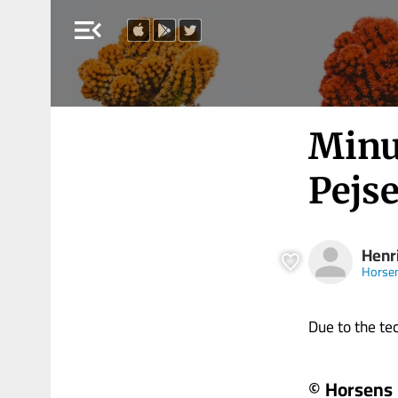
menu_open
Minu
Pejs
Henr
Horsen
Due to the tech
© Horsens 