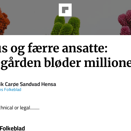
s og færre ansatte:
egården bløder million
ik Carøe Sandvad Hensa
s Folkeblad
nical or legal........
Folkeblad