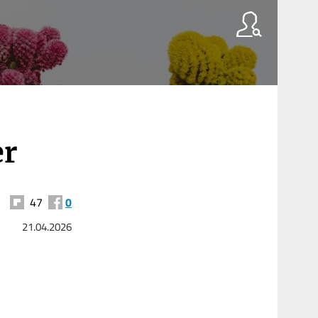
er
47
0
21.04.2026