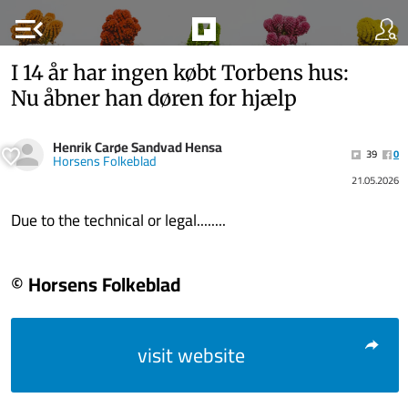
menu_open
I 14 år har ingen købt Tor­bens hus:
Nu åbner han døren for hjælp
Henrik Carøe Sandvad Hensa
39
0
Horsens Folkeblad
21.05.2026
Due to the technical or legal........
© Horsens Folkeblad
visit website