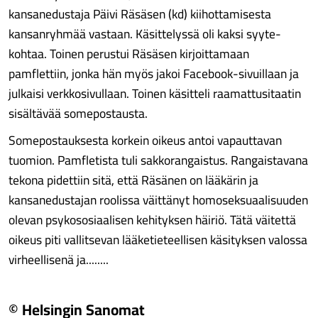
kansan­edustaja Päivi Räsäsen (kd) kiihottamisesta
kansan­ryhmää vastaan. Käsittelyssä oli kaksi syyte­
kohtaa. Toinen perustui Räsäsen kirjoittamaan
pamflettiin, jonka hän myös jakoi Facebook-sivuillaan ja
julkaisi verkko­sivullaan. Toinen käsitteli raamattu­sitaatin
sisältävää some­postausta.
Somepostauksesta korkein oikeus antoi vapauttavan
tuomion. Pamfletista tuli sakkorangaistus. Rangaistavana
tekona pidettiin sitä, että Räsänen on lääkärin ja
kansanedustajan roolissa väittänyt homoseksuaalisuuden
olevan psykososiaalisen kehityksen häiriö. Tätä väitettä
oikeus piti vallitsevan lääketieteellisen käsityksen valossa
virheellisenä ja........
© Helsingin Sanomat