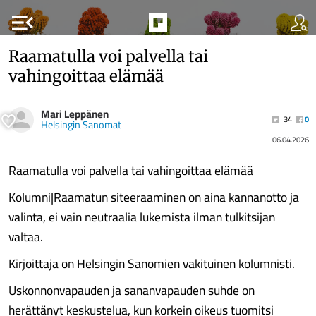
menu_open
Raamatulla voi palvella tai
vahingoittaa elämää
Mari Leppänen
34
0
Helsingin Sanomat
06.04.2026
Raamatulla voi palvella tai vahingoittaa elämää
Kolumni|Raamatun siteeraaminen on aina kannanotto ja
valinta, ei vain neutraalia lukemista ilman tulkitsijan
valtaa.
Kirjoittaja on Helsingin Sanomien vakituinen kolumnisti.
Uskonnonvapauden ja sanan­vapauden suhde on
herättänyt keskustelua, kun korkein oikeus tuomitsi