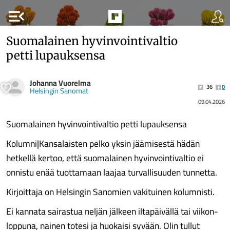
menu_open
Suomalainen hyvinvointivaltio
petti lupauksensa
Johanna Vuorelma
36
0
Helsingin Sanomat
09.04.2026
Suomalainen hyvinvointivaltio petti lupauksensa
Kolumni|Kansalaisten pelko yksin jäämisestä hädän
hetkellä kertoo, että suomalainen hyvinvointivaltio ei
onnistu enää tuottamaan laajaa turvallisuuden tunnetta.
Kirjoittaja on Helsingin Sanomien vakituinen kolumnisti.
Ei kannata sairastua neljän jälkeen ilta­päivällä tai viikon­
loppuna, nainen totesi ja huokaisi syvään. Olin tullut