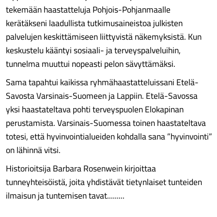
tekemään haastatteluja Pohjois-Pohjan­maalle
kerätäkseni laadullista tutkimusaineistoa julkisten
palvelujen keskittämiseen liittyvistä näkemyksistä. Kun
keskustelu kääntyi sosiaali- ja terveys­palveluihin,
tunnelma muuttui nopeasti pelon sävyttämäksi.
Sama tapahtui kaikissa ryhmähaastatteluissani Etelä-
Savosta Varsinais-Suomeen ja Lappiin. Etelä-Savossa
yksi haastateltava pohti terveyspuolen Elokapinan
perustamista. Varsinais-Suomessa toinen haastateltava
totesi, että hyvinvointialueiden kohdalla sana ”hyvinvointi”
on lähinnä vitsi.
Historioitsija Barbara Rosenwein kirjoittaa
tunneyhteisöistä, joita yhdistävät tietynlaiset tunteiden
ilmaisun ja tuntemisen tavat.........