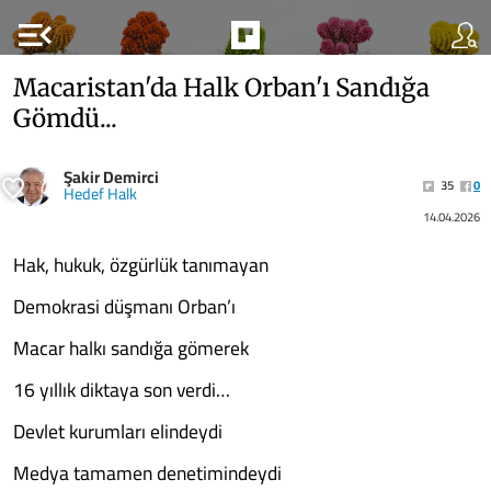
menu_open
Macaristan'da Halk Orban'ı Sandığa
Gömdü...
Şakir Demirci
35
0
Hedef Halk
14.04.2026
Hak, hukuk, özgürlük tanımayan
Demokrasi düşmanı Orban’ı
Macar halkı sandığa gömerek
16 yıllık diktaya son verdi…
Devlet kurumları elindeydi
Medya tamamen denetimindeydi