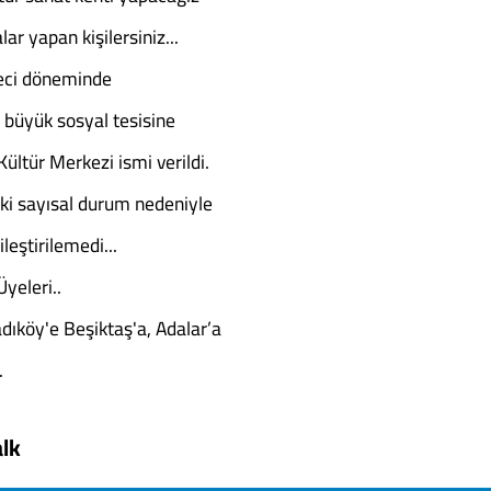
r yapan kişilersiniz...
eci döneminde
büyük sosyal tesisine
Kültür Merkezi ismi verildi.
i sayısal durum nedeniyle
eştirilemedi...
yeleri..
dıköy'e Beşiktaş'a, Adalar’a
.
lk