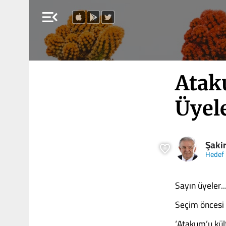
menu_open
Atak
Üyel
Şaki
Hedef 
Sayın üyeler...
Seçim öncesi 
‘Atakum’u kül