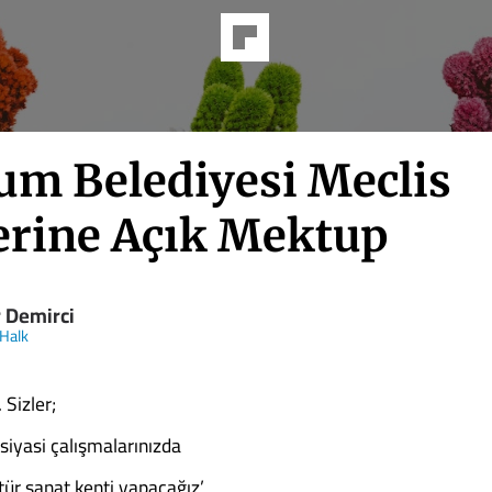
um Belediyesi Meclis
erine Açık Mektup
r Demirci
Halk
 Sizler;
siyasi çalışmalarınızda
tür sanat kenti yapacağız’