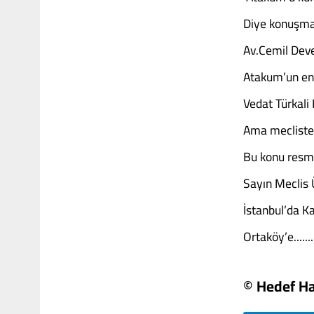
Diye konuşmala
Av.Cemil Dev
Atakum’un en 
Vedat Türkali 
Ama meclistek
Bu konu resmil
Sayın Meclis Ü
İstanbul’da Ka
Ortaköy’e.......
© Hedef Ha