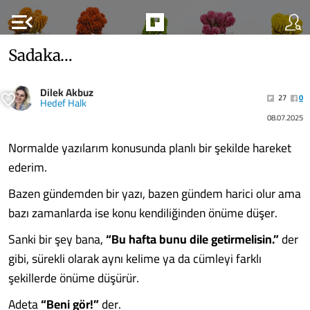
menu_open
Sadaka…
Dilek Akbuz
27
0
Hedef Halk
08.07.2025
Normalde yazılarım konusunda planlı bir şekilde hareket
ederim.
Bazen gündemden bir yazı, bazen gündem harici olur ama
bazı zamanlarda ise konu kendiliğinden önüme düşer.
Sanki bir şey bana,
“Bu hafta bunu dile getirmelisin.”
der
gibi, sürekli olarak aynı kelime ya da cümleyi farklı
şekillerde önüme düşürür.
Adeta
“Beni gör!”
der.