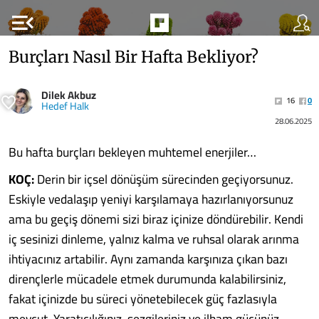
menu_open
Burçları Nasıl Bir Hafta Bekliyor?
Dilek Akbuz
16
0
Hedef Halk
28.06.2025
Bu hafta burçları bekleyen muhtemel enerjiler…
KOÇ:
Derin bir içsel dönüşüm sürecinden geçiyorsunuz.
Eskiyle vedalaşıp yeniyi karşılamaya hazırlanıyorsunuz
ama bu geçiş dönemi sizi biraz içinize döndürebilir. Kendi
iç sesinizi dinleme, yalnız kalma ve ruhsal olarak arınma
ihtiyacınız artabilir. Aynı zamanda karşınıza çıkan bazı
dirençlerle mücadele etmek durumunda kalabilirsiniz,
fakat içinizde bu süreci yönetebilecek güç fazlasıyla
mevcut. Yaratıcılığınız, sezgileriniz ve ilham gücünüz