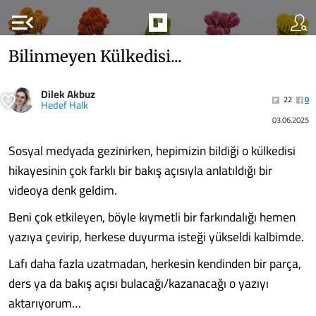
menu_open
Bilinmeyen Külkedisi...
Dilek Akbuz
22
0
Hedef Halk
03.06.2025
Sosyal medyada gezinirken, hepimizin bildiği o külkedisi
hikayesinin çok farklı bir bakış açısıyla anlatıldığı bir
videoya denk geldim.
Beni çok etkileyen, böyle kıymetli bir farkındalığı hemen
yazıya çevirip, herkese duyurma isteği yükseldi kalbimde.
Lafı daha fazla uzatmadan, herkesin kendinden bir parça,
ders ya da bakış açısı bulacağı/kazanacağı o yazıyı
aktarıyorum…