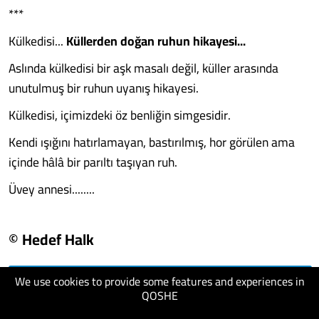
***
Külkedisi...
Küllerden doğan ruhun hikayesi...
Aslında külkedisi bir aşk masalı değil, küller arasında
unutulmuş bir ruhun uyanış hikayesi.
Külkedisi, içimizdeki öz benliğin simgesidir.
Kendi ışığını hatırlamayan, bastırılmış, hor görülen ama
içinde hâlâ bir parıltı taşıyan ruh.
Üvey annesi........
© Hedef Halk
We use cookies to provide some features and experiences in
visit website
QOSHE