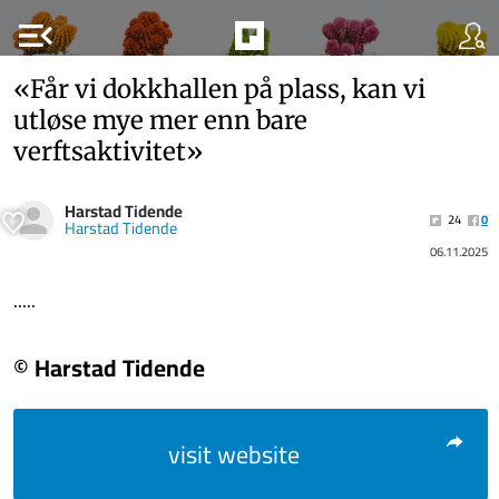
menu_open
«Får vi dokkhallen på plass, kan vi
utløse mye mer enn bare
verftsaktivitet»
Harstad Tidende
24
0
Harstad Tidende
06.11.2025
.....
© Harstad Tidende
visit website