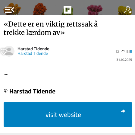
menu_open
«Dette er en viktig rettssak å
trekke lærdom av»
Harstad Tidende
21
0
Harstad Tidende
31.10.2025
.....
© Harstad Tidende
visit website