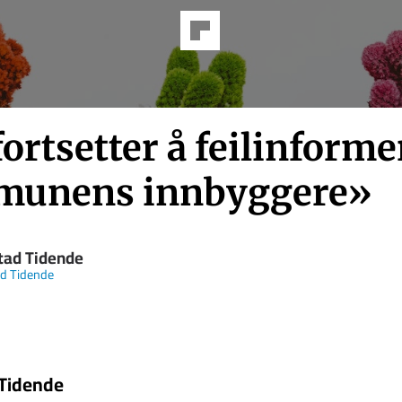
ortsetter å feilinforme
unens innbyggere»
tad Tidende
d Tidende
 Tidende