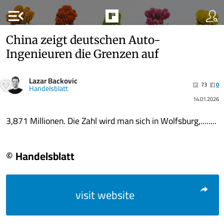
menu_open
China zeigt deutschen Auto-
Ingenieuren die Grenzen auf
Lazar Backovic
73
0
Handelsblatt
14.01.2026
3,871 Millionen. Die Zahl wird man sich in Wolfsburg,........
© Handelsblatt
visit website