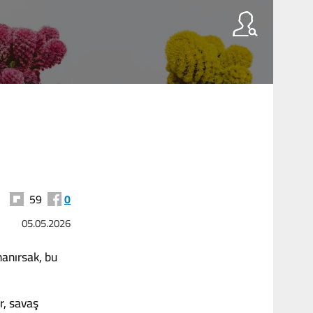
59
0
05.05.2026
nanırsak, bu
er, savaş