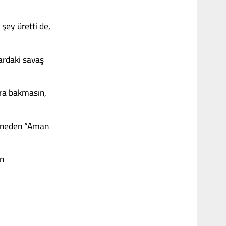
şey üretti de,
yardaki savaş
ra bakmasın,
a, neden “Aman
in