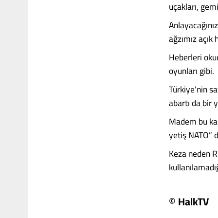
uçakları, gemi
Anlayacağınız
ağzımız açık 
Heberleri oku
oyunları gibi.
Türkiye’nin s
abartı da bir 
Madem bu kada
yetiş NATO” d
Keza neden Ru
kullanılamadığ
© HalkTV