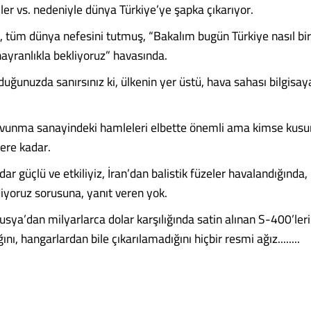
ler vs. nedeniyle dünya Türkiye’ye şapka çıkarıyor.
, tüm dünya nefesini tutmuş, “Bakalım bugün Türkiye nasıl bir 
hayranlıkla bekliyoruz” havasında.
duğunuzda sanırsınız ki, ülkenin yer üstü, hava sahası bilgisa
avunma sanayindeki hamleleri elbette önemli ama kimse kusu
yere kadar.
r güçlü ve etkiliyiz, İran’dan balistik füzeler havalandığınd
iyoruz sorusuna, yanıt veren yok.
sya’dan milyarlarca dolar karşılığında satin alınan S-400’ler
ını, hangarlardan bile çıkarılamadığını hiçbir resmi ağız........