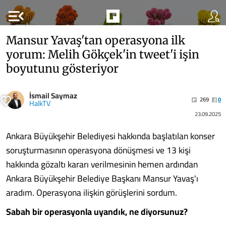
menu_open
Mansur Yavaş'tan operasyona ilk
yorum: Melih Gökçek'in tweet'i işin
boyutunu gösteriyor
İsmail Saymaz
269
0
HalkTV
23.09.2025
Ankara Büyükşehir Belediyesi hakkında başlatılan konser
soruşturmasının operasyona dönüşmesi ve 13 kişi
hakkında gözaltı kararı verilmesinin hemen ardından
Ankara Büyükşehir Belediye Başkanı Mansur Yavaş'ı
aradım. Operasyona ilişkin görüşlerini sordum.
Sabah bir operasyonla uyandık, ne diyorsunuz?