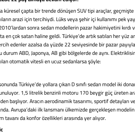
rda küresel çapta bir trende dönüşen SUV tipi araçlar, geçmişt
cıların arazi için tercihiydi. Lüks veya şehir içi kullanımı pek 
 2010’lardan sonra sedan modellerin pazar hakimiyetini kırdı 
fta en çok satan haline geldi. Türkiye’de artık satılan her yüz a
rcih edenler azalsa da yüzde 22 seviyesinde bir pazar payıyl
u durum ABD, Japonya, AB gibi bölgelerde de aynı. Elektriklisi
ılan otomatik vitesli en ucuz sedanlarsa şöyle:
sonunda Türkiye’de yollara çıkan D sınıfı sedan model iki don
nuluyor. 1,5 litrelik benzinli motoru 170 beygir güç üreten ara
en başlıyor. Aracın aerodinamik tasarımı, sportif detayları ve
nda. Avrupa’daki ilk lansmanı ülkemizde gerçekleşen modelin a
tavanı da konfor özellikleri arasında yer alıyor.
ic