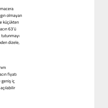
e macera
yaygın olmayan
ve küçükten
racın 63’ü
a tutunmayı
nden dizele,
anım
cın fiyatı
 geniş iç
çılabilir