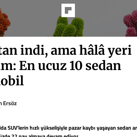
an indi, ama hâlâ yeri
am: En ucuz 10 sedan
obil
n Ersöz
V
da SUV’lerin hızlı yükselişiyle pazar kaybı yaşayan sedan ar
yüzde 22 pay almaya devam ediyor.