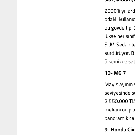
2000’li yılla
odaklı kullanı
bu gövde tipi
lükse her sını
SUV. Sedan te
sürdürüyor. B
ülkemizde sat
10- MG 7
Mayıs ayının 
seviyesinde su
2.550.000 TL’d
mekânı ön pla
panoramik cam 
9- Honda Civ