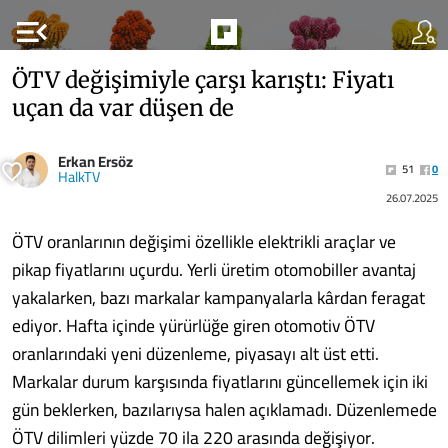
menu_open
ÖTV değişimiyle çarşı karıştı: Fiyatı
uçan da var düşen de
Erkan Ersöz
51
0
HalkTV
26.07.2025
ÖTV oranlarının değişimi özellikle elektrikli araçlar ve
pikap fiyatlarını uçurdu. Yerli üretim otomobiller avantaj
yakalarken, bazı markalar kampanyalarla kârdan feragat
ediyor. Hafta içinde yürürlüğe giren otomotiv ÖTV
oranlarındaki yeni düzenleme, piyasayı alt üst etti.
Markalar durum karşısında fiyatlarını güncellemek için iki
gün beklerken, bazılarıysa halen açıklamadı. Düzenlemede
ÖTV dilimleri yüzde 70 ila 220 arasında değişiyor.