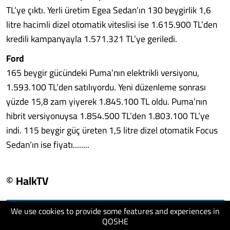
TL’ye çıktı. Yerli üretim Egea Sedan’ın 130 beygirlik 1,6
litre hacimli dizel otomatik viteslisi ise 1.615.900 TL’den
kredili kampanyayla 1.571.321 TL’ye geriledi.
Ford
165 beygir gücündeki Puma’nın elektrikli versiyonu,
1.593.100 TL’den satılıyordu. Yeni düzenleme sonrası
yüzde 15,8 zam yiyerek 1.845.100 TL oldu. Puma’nın
hibrit versiyonuysa 1.854.500 TL’den 1.803.100 TL’ye
indi. 115 beygir güç üreten 1,5 litre dizel otomatik Focus
Sedan’ın ise fiyatı........
© HalkTV
We use cookies to provide some features and experiences in
visit website
QOSHE