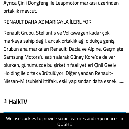
Ayrıca Çinli Dongfeng ile Leapmotor markası üzerinden
ortaklık mevcut.
RENAULT DAHA AZ MARKAYLA İLERLİYOR
Renault Grubu, Stellantis ve Volkswagen kadar çok
markaya sahip değil, ancak ortaklık ağı oldukça geniş.
Grubun ana markaları Renault, Dacia ve Alpine. Geçmişte
Samsung Motors'u satın alarak Güney Kore’de de var
olurken, günümüzde bu şirketin faaliyetleri Çinli Geely
Holding ile ortak yürütülüyor. Diğer yandan Renault-
Nissan-Mitsubishi ittifakı, eski yapısından daha esnek........
© HalkTV
We use cookies to provide some features and experiences in
visit website
QOSHE