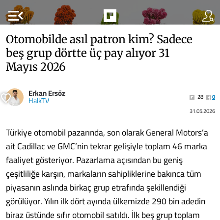
menu_open
Otomobilde asıl patron kim? Sadece
beş grup dörtte üç pay alıyor 31
Mayıs 2026
Erkan Ersöz
28
0
HalkTV
31.05.2026
Türkiye otomobil pazarında, son olarak General Motors’a
ait Cadillac ve GMC’nin tekrar gelişiyle toplam 46 marka
faaliyet gösteriyor. Pazarlama açısından bu geniş
çeşitliliğe karşın, markaların sahipliklerine bakınca tüm
piyasanın aslında birkaç grup etrafında şekillendiği
görülüyor. Yılın ilk dört ayında ülkemizde 290 bin adedin
biraz üstünde sıfır otomobil satıldı. İlk beş grup toplam