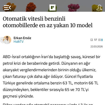
menu_open
Otomatik vitesli benzinli
otomobillerde en az yakan 10 model
Erkan Ersöz
57
0
HalkTV
22.03.2026
ABD-İsrail ortaklığının İran’da başlattığı savaş, küresel bir
petrol krizi de beraberinde getirdi. Dünyanın en ağır
akaryakıt vergilendirmelerinden birinin olduğu ülkemiz,
çıkan faturayı çok daha ağır ödüyor. Güncel fiyatlarla
Türkiye genelinde ortalama benzin 63 TL, motorin 66 TL
düzeyindeyken, beklentiler sırasıyla 65 ve 70 TL’yi
geçmesi yönünde.
Diğer yandan sıfır otomobil pazarının yüzde 43 ile en