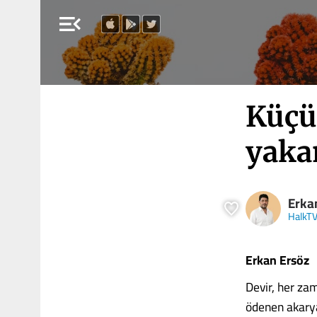
menu_open
Küçü
yaka
Erka
HalkT
Erkan Ersöz
Devir, her za
ödenen akaryak