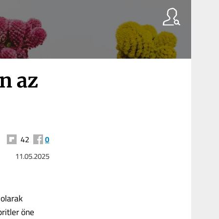
n az
42
0
11.05.2025
 olarak
britler öne