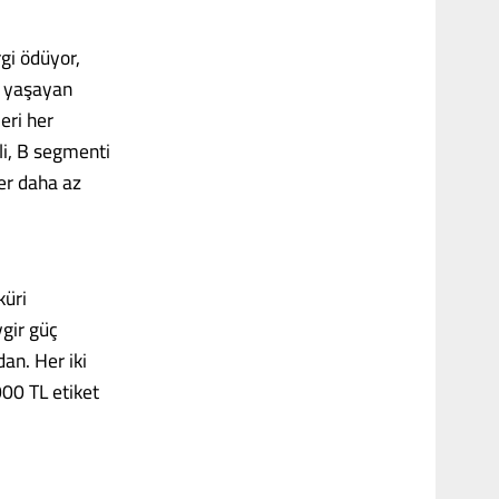
rgi ödüyor,
ni yaşayan
eri her
li, B segmenti
ler daha az
küri
ygir güç
an. Her iki
000 TL etiket