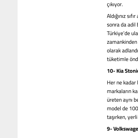
çıkıyor.
Aldığınız sıfı
sonra da adil 
Türkiye’de ula
zamankinden d
olarak adland
tüketimle önd
10- Kia
Stoni
Her ne kadar 
markaların ka
üreten aynı b
model de 100 
taşırken, yer
9- Volkswage