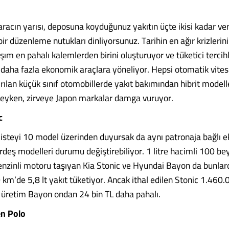
r aracın yarısı, deposuna koyduğunuz yakıtın üçte ikisi kadar ve
bir düzenleme nutukları dinliyorsunuz. Tarihin en ağır krizleri
şım en pahalı kalemlerden birini oluşturuyor ve tüketici tercihl
aha fazla ekonomik araçlara yöneliyor. Hepsi otomatik vites
ırılan küçük sınıf otomobillerde yakıt bakımından hibrit model
eyken, zirveye Japon markalar damga vuruyor.
c
listeyi 10 model üzerinden duyursak da aynı patronaja bağlı e
rdeş modelleri durumu değiştirebiliyor. 1 litre hacimli 100 be
enzinli motoru taşıyan Kia Stonic ve Hyundai Bayon da bunlard
km’de 5,8 lt yakıt tüketiyor. Ancak ithal edilen Stonic 1.460.
li üretim Bayon ondan 24 bin TL daha pahalı.
n Polo