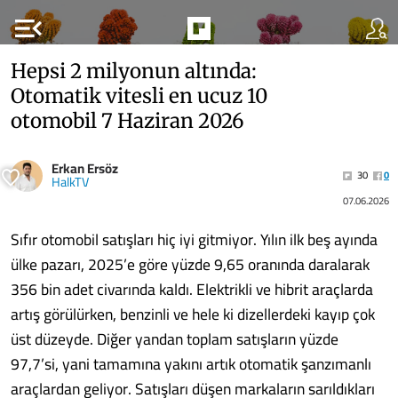
menu_open
Hepsi 2 milyonun altında:
Otomatik vitesli en ucuz 10
otomobil 7 Haziran 2026
Erkan Ersöz
30
0
HalkTV
07.06.2026
Sıfır otomobil satışları hiç iyi gitmiyor. Yılın ilk beş ayında
ülke pazarı, 2025’e göre yüzde 9,65 oranında daralarak
356 bin adet civarında kaldı. Elektrikli ve hibrit araçlarda
artış görülürken, benzinli ve hele ki dizellerdeki kayıp çok
üst düzeyde. Diğer yandan toplam satışların yüzde
97,7’si, yani tamamına yakını artık otomatik şanzımanlı
araçlardan geliyor. Satışları düşen markaların sarıldıkları