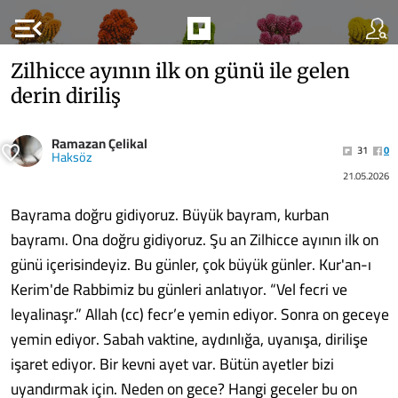
menu_open
Zilhicce ayının ilk on günü ile gelen
derin diriliş
Ramazan Çelikal
31
0
Haksöz
21.05.2026
Bayrama doğru gidiyoruz. Büyük bayram, kurban
bayramı. Ona doğru gidiyoruz. Şu an Zilhicce ayının ilk on
günü içerisindeyiz. Bu günler, çok büyük günler. Kur'an-ı
Kerim'de Rabbimiz bu günleri anlatıyor. “Vel fecri ve
leyalinaşr.” Allah (cc) fecr’e yemin ediyor. Sonra on geceye
yemin ediyor. Sabah vaktine, aydınlığa, uyanışa, dirilişe
işaret ediyor. Bir kevni ayet var. Bütün ayetler bizi
uyandırmak için. Neden on gece? Hangi geceler bu on