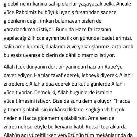
gidebilme imkanına sahip olanlar yaşayacak belki, Ancak;
yüce Rabbimiz bu büyük uyanış fırsatından sadece
gidenlerin değil, imkan bulamayan bizleri de
yararlandırmak istiyor. Bunu da Hacc farizasının
yapılacağı Zilhicce ayının bu ilk on gününde ibadetlerimizi,
salih amellerimizi, dualarımızı ve yakarışlarımızı arttırarak
bu eşsiz uyanışa bizlerin de dâhil olmamızı istiyor.
Allah (cc), dünyanın dört bir yanından hacıları Kabe'ye
davet ediyor. Hacılar tavaf ederek, lebbeyk diyerek, Allah'ı
zikrederek, Allah'a dua ederek bu kutlu günlerde Allah'ı
yüceltiyorlar. Demek ki, Allah bugünlerde isminin
yüceltilmesini istiyor. Bize de şunu demiş oluyor. “Hacca
gitmemiş olabilirsin,imkânsızlıkların, sağlığın vb.birçok
nedenle Hacca gidememiş olabilirsin. Ama sen de
zikretmek suretiyle bu kervana katıl. Kutsal topraklarda
Allah'ın adı yüceltilirken yeryüzünün tüm mekânlarında da