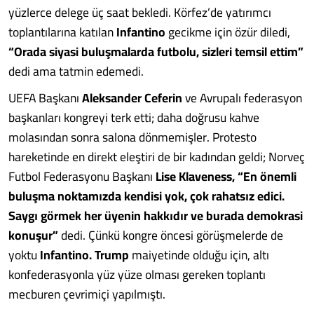
yüzlerce delege üç saat bekledi. Körfez’de yatırımcı
toplantılarına katılan
Infantino
gecikme için özür diledi,
“Orada siyasi buluşmalarda futbolu, sizleri temsil ettim”
dedi ama tatmin edemedi.
UEFA Başkanı
Aleksander Ceferin
ve Avrupalı federasyon
başkanları kongreyi terk etti; daha doğrusu kahve
molasından sonra salona dönmemişler. Protesto
hareketinde en direkt eleştiri de bir kadından geldi; Norveç
Futbol Federasyonu Başkanı
Lise Klaveness, “En önemli
buluşma noktamızda kendisi yok, çok rahatsız edici.
Saygı görmek her üyenin hakkıdır ve burada demokrasi
konuşur”
dedi. Çünkü kongre öncesi görüşmelerde de
yoktu
Infantino. Trump
maiyetinde olduğu için, altı
konfederasyonla yüz yüze olması gereken toplantı
mecburen çevrimiçi yapılmıştı.