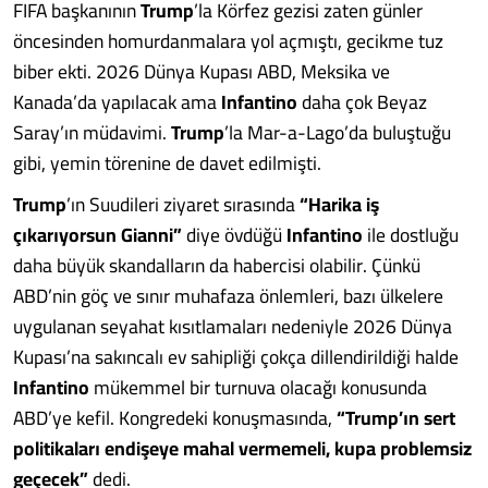
FIFA başkanının
Trump
’la Körfez gezisi zaten günler
öncesinden homurdanmalara yol açmıştı, gecikme tuz
biber ekti. 2026 Dünya Kupası ABD, Meksika ve
Kanada’da yapılacak ama
Infantino
daha çok Beyaz
Saray’ın müdavimi.
Trump
’la Mar-a-Lago’da buluştuğu
gibi, yemin törenine de davet edilmişti.
Trump
’ın Suudileri ziyaret sırasında
“Harika iş
çıkarıyorsun Gianni”
diye övdüğü
Infantino
ile dostluğu
daha büyük skandalların da habercisi olabilir. Çünkü
ABD’nin göç ve sınır muhafaza önlemleri, bazı ülkelere
uygulanan seyahat kısıtlamaları nedeniyle 2026 Dünya
Kupası’na sakıncalı ev sahipliği çokça dillendirildiği halde
Infantino
mükemmel bir turnuva olacağı konusunda
ABD’ye kefil. Kongredeki konuşmasında,
“Trump’ın sert
politikaları endişeye mahal vermemeli, kupa problemsiz
geçecek”
dedi.