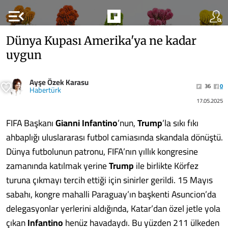
menu_open
Dünya Kupası Amerika'ya ne kadar
uygun
Ayşe Özek Karasu
36
0
Habertürk
17.05.2025
FIFA Başkanı
Gianni Infantino
’nun,
Trump
’la sıkı fıkı
ahbaplığı uluslararası futbol camiasında skandala dönüştü.
Dünya futbolunun patronu, FIFA’nın yıllık kongresine
zamanında katılmak yerine
Trump
ile birlikte Körfez
turuna çıkmayı tercih ettiği için sinirler gerildi. 15 Mayıs
sabahı, kongre mahalli Paraguay’ın başkenti Asuncion’da
delegasyonlar yerlerini aldığında, Katar’dan özel jetle yola
çıkan
Infantino
henüz havadaydı. Bu yüzden 211 ülkeden