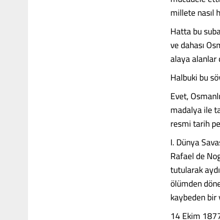
millete nasıl 
Hatta bu subay
ve dahası Osm
alaya alanlar d
Halbuki bu söy
Evet, Osmanlı
madalya ile t
resmi tarih p
I. Dünya Sava
Rafael de Nog
tutularak aydı
ölümden dönen
kaybeden bir 
14 Ekim 1877