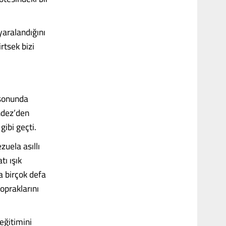
yaralandığını
rtsek bizi
 sonunda
ndez’den
ibi geçti.
uela asıllı
ı ışık
a birçok defa
opraklarını
eğitimini