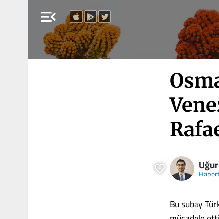
menu_open
Osma
Venez
Rafa
Uğur
Haber
Bu subay Türk
mücadele etti