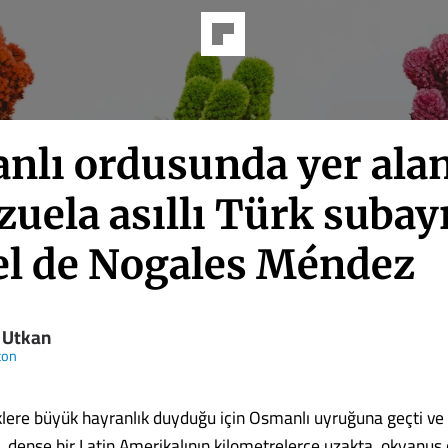
nlı ordusunda yer ala
uela asıllı Türk subay
el de Nogales Méndez
 Utkan
ton
lere büyük hayranlık duyduğu için Osmanlı uyruğuna geçti ve
, dense bir Latin Amerikalının kilometrelerce uzakta, okyanus 