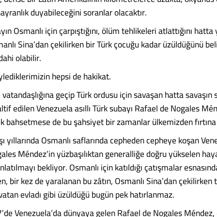
hayranlık duyabileceğini soranlar olacaktır.
ın Osmanlı için çarpıştığını, ölüm tehlikeleri atlattığını hatta 
anlı Sina’dan çekilirken bir Türk çocuğu kadar üzüldüğünü beli
ahi olabilir.
lediklerimizin hepsi de hakikat.
 vatandaşlığına geçip Türk ordusu için savaşan hatta savaşın
altif edilen Venezuela asıllı Türk subayı Rafael de Nogales Mé
ek bahsetmese de bu şahsiyet bir zamanlar ülkemizden fırtına g
şı yıllarında Osmanlı saflarında cepheden cepheye koşan Venez
ales Méndez’in yüzbaşılıktan generalliğe doğru yükselen hayat
nlatılmayı bekliyor. Osmanlı için katıldığı çatışmalar esnasınd
, bir kez de yaralanan bu zâtın, Osmanlı Sina’dan çekilirken t
vatan evladı gibi üzüldüğü bugün pek hatırlanmaz.
’de Venezuela’da dünyaya gelen Rafael de Nogales Méndez, 