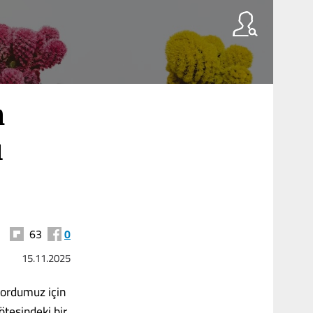
n
ı
63
0
15.11.2025
 ordumuz için
ötesindeki bir