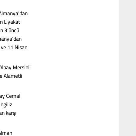
 Almanya’dan
n Liyakat
n 3’üncü
manya’dan
n ve 11 Nisan
Albay Mersinli
e Alametli
bay Cemal
ngiliz
an karşı
 Alman