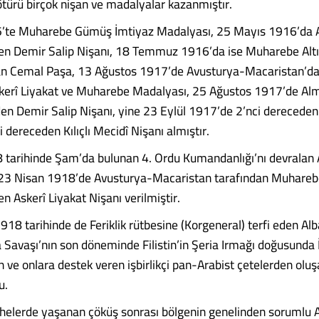
ötürü birçok nişan ve madalyalar kazanmıştır.
’te Muharebe Gümüş İmtiyaz Madalyası, 25 Mayıs 1916’da
en Demir Salip Nişanı, 18 Temmuz 1916’da ise Muharebe Altı
an Cemal Paşa, 13 Ağustos 1917’de Avusturya-Macaristan’da
kerî Liyakat ve Muharebe Madalyası, 25 Ağustos 1917’de Al
den Demir Salip Nişanı, yine 23 Eylül 1917’de 2’nci derecede
 dereceden Kılıçlı Mecidî Nişanı almıştır.
tarihinde Şam’da bulunan 4. Ordu Kumandanlığı’nı devralan 
23 Nisan 1918’de Avusturya-Macaristan tarafından Muhareb
n Askerî Liyakat Nişanı verilmiştir.
8 tarihinde de Feriklik rütbesine (Korgeneral) terfi eden Al
 Savaşı’nın son döneminde Filistin’in Şeria Irmağı doğusunda İ
 ve onlara destek veren işbirlikçi pan-Arabist çetelerden oluş
u.
helerde yaşanan çöküş sonrası bölgenin genelinden sorumlu