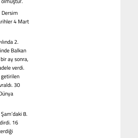
y olmuştur.
, Dersim
rihler 4 Mart
lında 2.
hinde Balkan
bir ay sonra,
dele verdi.
getirilen
raldı. 30
 Dünya
 Şam’daki 8.
irdi. 16
erdiği