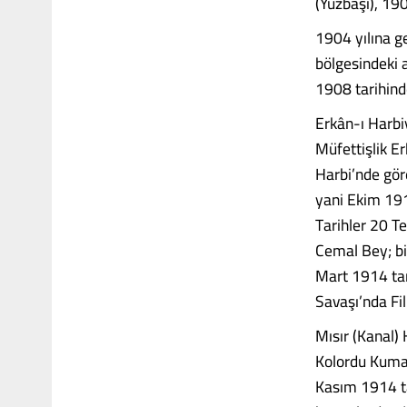
(Yüzbaşı), 19
1904 yılına g
bölgesindeki 
1908 tarihind
Erkân-ı Harbi
Müfettişlik Er
Harbi’nde gör
yani Ekim 191
Tarihler 20 T
Cemal Bey; bi
Mart 1914 tar
Savaşı’nda Fil
Mısır (Kanal)
Kolordu Kuman
Kasım 1914 ta