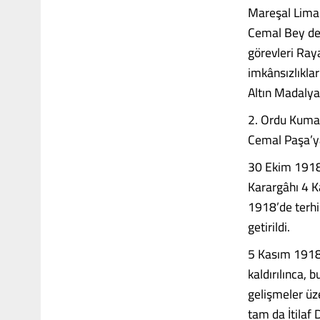
Mareşal Liman
Cemal Bey de 
görevleri Raya
imkânsızlıkla
Altın Madalyas
2. Ordu Kuman
Cemal Paşa’ya 
30 Ekim 1918’
Karargâhı 4 K
1918’de terhi
getirildi.
5 Kasım 1918 
kaldırılınca,
gelişmeler üz
tam da İtilaf D