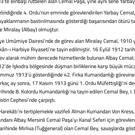
03’te Binbaşı rütbeleri alan Cemal Paşa, yine aynı sene Yarba
elindiğinde 4. Ordu’nun emrinde görevlendirilen Yarbay Cemal
ayaklanmanın bastırılmasında gösterdiği başarısından ötürü ta
e Miralay (Albay) olmuştur.
ye Umûmiye Dairesi’nde de görev alan Miralay Cemal, 1910 yı
kân-ı Harbiye Riyaseti’ne tayin edilmiştir. 16 Eylül 1912 tari
ev alarak mühim derecede hizmetlerde bulunan Albay Cemal; 
2’de İşkodra bölgesinde düşman birliklerine karşı büyük müca
emmuz 1913’ü gösterdiğinde 42. Fırka Kumandanlığı görevine 
rkaç ay sonra, 17 Kasım 1913 günü 1. Ordu Müfettişliği’ni dev
ihinde 8. Kolordu Kumandanlığı’na tayin edilen Cemal Bey, I.
istin Cephesi’nde çarpıştı.
 Harekâtı’nı tertiplemekle vazifeli Alman Kumandan Von Kress,
danı Albay Mersinli Cemal Paşa’yı Kanal Seferi için görevlend
rihinde Mirliva (Tuğgeneral) olan Cemal Bey, savaşlarda göst