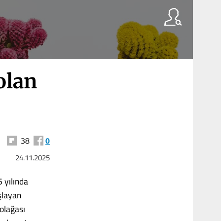
olan
38
0
24.11.2025
 yılında
şlayan
Kolağası