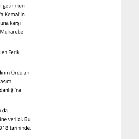
 getirirken
fa Kemal’in
suna karşı
, Muharebe
len Ferik
ırım Orduları
Kasım
danlığı’na
ı da
ne verildi. Bu
918 tarihinde,