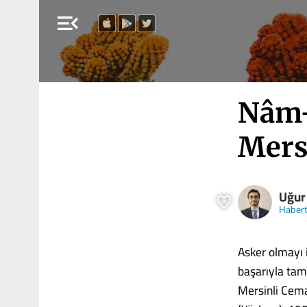
menu_open
Nâm-
Mers
Uğur
Haber
Asker olmayı i
başarıyla tam
Mersinli Cemal