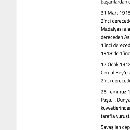
başarılardan 
31 Mart 1915
2’nci dereced
Madalyası al
dereceden As
1’inci derece
1918’de 1’inci
17 Ocak 1918 
Cemal Bey’e 
2’nci derecede
28 Temmuz 191
Paşa, I. Dünya
kuvvetlerinden
tarafla vuruşt
Savaşılan cep