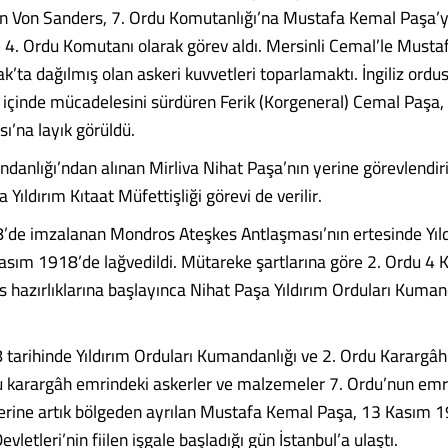
 Von Sanders, 7. Ordu Komutanlığı’na Mustafa Kemal Paşa’yı
4. Ordu Komutanı olarak görev aldı. Mersinli Cemal’le Musta
k’ta dağılmış olan askeri kuvvetleri toparlamaktı. İngiliz ordu
r içinde mücadelesini sürdüren Ferik (Korgeneral) Cemal Paşa
ı’na layık görüldü.
danlığı’ndan alınan Mirliva Nihat Paşa’nın yerine görevlendiri
Yıldırım Kıtaat Müfettişliği görevi de verilir.
de imzalanan Mondros Ateşkes Antlaşması’nın ertesinde Yıld
asım 1918’de lağvedildi. Mütareke şartlarına göre 2. Ordu 4 
s hazırlıklarına başlayınca Nihat Paşa Yıldırım Orduları Kuman
tarihinde Yıldırım Orduları Kumandanlığı ve 2. Ordu Karargâh
 bu karargâh emrindeki askerler ve malzemeler 7. Ordu’nun emri
erine artık bölgeden ayrılan Mustafa Kemal Paşa, 13 Kasım 1
evletleri’nin fiilen işgale başladığı gün İstanbul’a ulaştı.