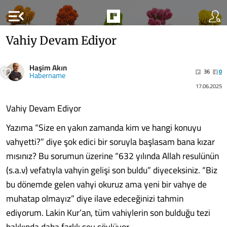
menu_open
Vahiy Devam Ediyor
Haşim Akın
36
0
Habername
17.06.2025
Vahiy Devam Ediyor
Yazıma “Size en yakın zamanda kim ve hangi konuyu
vahyetti?” diye şok edici bir soruyla başlasam bana kızar
mısınız? Bu sorumun üzerine “632 yılında Allah resulünün
(s.a.v) vefatıyla vahyin gelişi son buldu” diyeceksiniz. “Biz
bu dönemde gelen vahyi okuruz ama yeni bir vahye de
muhatap olmayız” diye ilave edeceğinizi tahmin
ediyorum. Lakin Kur’an, tüm vahiylerin son bulduğu tezi
hakkında daha farklı şey söylüyor.