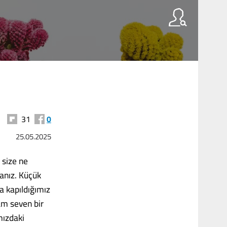
31
0
25.05.2025
 size ne
anız. Küçük
a kapıldığımız
am seven bir
mızdaki