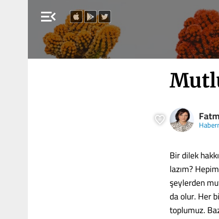
menu_open
Mutl
Fatm
Haber
Bir dilek hakk
lazım? Hepimi
şeylerden mutl
da olur. Her 
toplumuz. Baz