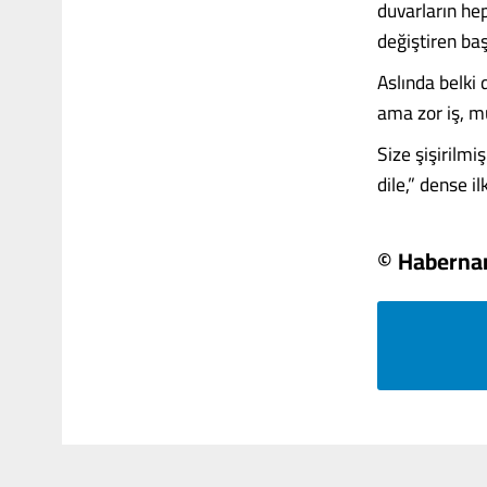
duvarların hep
değiştiren ba
Aslında belki
ama zor iş, m
Size şişirilmi
dile,” dense il
© Habern