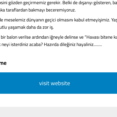
sini gözden geçirmemiz gerekir. Belki de dışarıyı gösteren, ba
şka taraflardan bakmayı beceremiyoruz.
 de meselemiz dünyanın geçici olmasını kabul etmeyişimiz. Y
utlu yaşamak daha da zor iş.
ş bir balon verilse ardından iğneyle delinse ve “Havası bitene ka
k neyi isterdiniz acaba? Hazırda dileğiniz hayaliniz........
ame
visit website