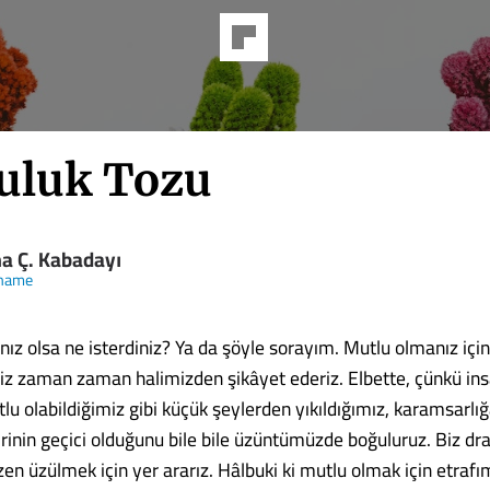
uluk Tozu
a Ç. Kabadayı
name
ınız olsa ne isterdiniz? Ya da şöyle sorayım. Mutlu olmanız için
z zaman zaman halimizden şikâyet ederiz. Elbette, çünkü ins
u olabildiğimiz gibi küçük şeylerden yıkıldığımız, karamsarlığ
birinin geçici olduğunu bile bile üzüntümüzde boğuluruz. Biz dr
en üzülmek için yer ararız. Hâlbuki ki mutlu olmak için etrafı