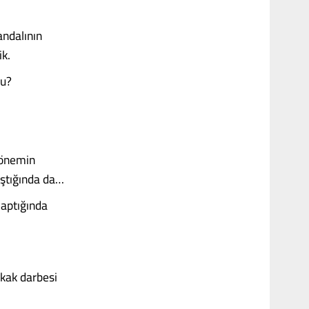
andalının
ik.
du?
dönemin
ştığında da…
yaptığında
okak darbesi