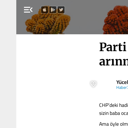
menu_open
Parti
arın
Yüce
Haber
CHP’deki hadis
sizin baba oca
Ama öyle olmad