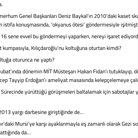
a.
 merhum Genel Başkanları Deniz Baykal’ın 2010’daki kaset sk
n istifa konuşmasında, ‘okyanus ötesi’ göndermesiyle işitmişt
 16 sene evvel bu göndermeyi yaparken, nereyi işaret ediyor
t kumpasıyla, Kılıçdaroğlu’nu koltuğuna oturtan kimdi?
tuğa oturunca ne yaptı?
ubat’ında dönemin MİT Müsteşarı Hakan Fidan’ı tutuklayıp, 
cep Tayyip Erdoğan’ı ameliyat masasında kelepçelemeye çalı
Sürecinde yürüttüğü görüşmeleri baltalamak için sabotajlar 
2013 yargı darbesine giriştiğinde de…
ır’daki Mursi’ye karşı ayaklanmayla eş zamanlı olarak Gezi s
lattığında da…