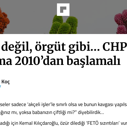
 değil, örgüt gibi… CHP
ma 2010’dan başlamalı
l Koç
7
eler sadece ‘akçeli işler’le sınırlı olsa ve bunun kavgası yapıl
ğınız mı, yoksa babanızın çiftliği mi?” diyebilirdik…
ığı için Kemal Kılıçdaroğlu, özür dilediği ‘FETÖ sızıntıları’ vu