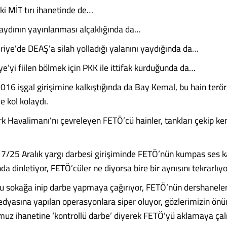
i MİT tırı ihanetinde de…
 kaydının yayınlanması alçaklığında da…
uriye’de DEAŞ’a silah yolladığı yalanını yaydığında da…
e’yi fiilen bölmek için PKK ile ittifak kurduğunda da…
6 işgal girişimine kalkıştığında da Bay Kemal, bu hain terör
le kol kolaydı.
rk Havalimanı’nı çevreleyen FETÖ’cü hainler, tankları çekip ke
 17/25 Aralık yargı darbesi girişiminde FETÖ’nün kumpas ses ka
a dinletiyor, FETÖ’cüler ne diyorsa bire bir aynısını tekrarlıy
u sokağa inip darbe yapmaya çağırıyor, FETÖ’nün dershaneler
dyasına yapılan operasyonlara siper oluyor, gözlerimizin ön
z ihanetine ‘kontrollü darbe’ diyerek FETÖ’yü aklamaya çalı