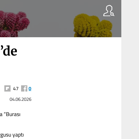
’de
47
0
04.06.2026
sa “Burası
rgusu yaptı