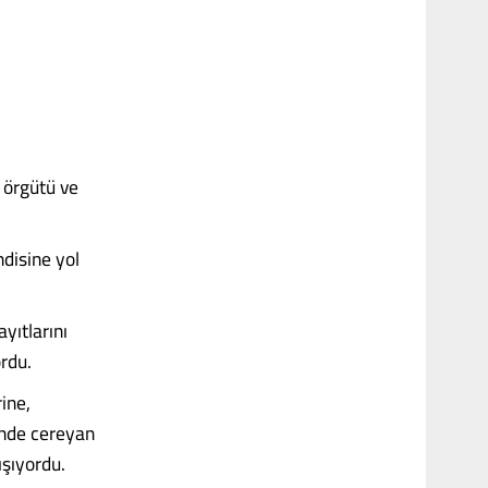
 örgütü ve
ndisine yol
yıtlarını
ordu.
ine,
ünde cereyan
şıyordu.