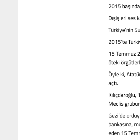
2015 başındak
Dışişleri ses
Türkiye’nin S
2015’te Türkiy
15 Temmuz 201
öteki örgütler
Öyle ki, Atatü
açtı.
Kılıçdaroğlu,
Meclis grubund
Gezi’de orduy
bankasına, me
eden 15 Temmu