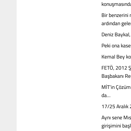
konuşmasınd
Bir benzerini
ardından gele
Deniz Baykal,
Peki ona kase
Kemal Bey kol
FETÖ, 2012 Ş
Başbakanı Re
MİT’in Çözüm 
da…
17/25 Aralık 
Aynı sene Mıs
girişimini baş