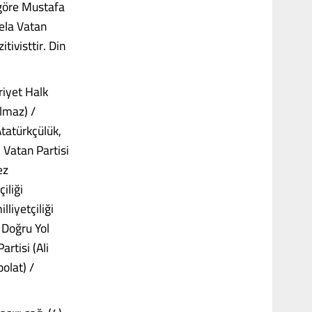
 göre Mustafa
sela Vatan
tivisttir. Din
riyet Halk
ılmaz) /
tatürkçülük,
, Vatan Partisi
ez
iliği
liyetçiliği
 Doğru Yol
rtisi (Ali
olat) /