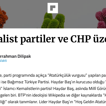
ist partiler ve CHP üz
rrahman Dilipak
Vakti
e, parti programında açıkça “Atatürkçülük vurgusu” yapılan par
i ise Bağımsız Türkiye Partisi. Haydar Baş’ın kurucusu olduğu
i” İslamcı Kemalistlerin partisi! Haydar Baş, aslında Millî Görü
gelen biri. BTP’nin ideolojisi Wikipedia ve diğer kaynaklarda
iliği” olarak tanımlanır. Lider Haydar Baş’ın “Hoş Geldin Atatür