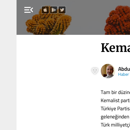
menu_open
Kemal
Abdu
Haber 
Tam bir düzin
Kemalist part
Türkiye Partis
geleneğinden 
Türk milliyetç