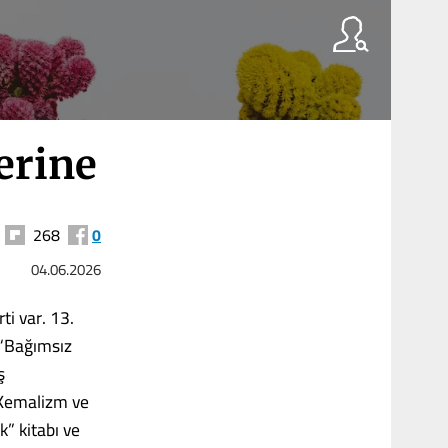
erine
268
0
04.06.2026
ti var. 13.
 “Bağımsız
ş
 “Kemalizm ve
k” kitabı ve