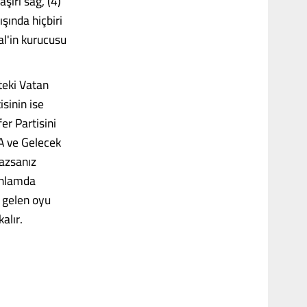
şırı sağ, (4)
ışında hiçbiri
al'in kurucusu
teki Vatan
isinin ise
er Partisini
A ve Gelecek
mazsanız
 anlamda
n gelen oyu
alır.