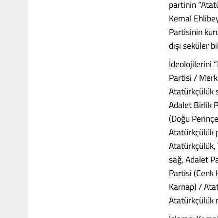
partinin “Ata
Kemal Ehlibey
Partisinin ku
dışı seküler b
İdeolojilerin
Partisi / Merk
Atatürkçülük 
Adalet Birlik 
(Doğu Perinçek
Atatürkçülük p
Atatürkçülük, 
sağ, Adalet Pa
Partisi (Cenk 
Karnap) / Ata
Atatürkçülük 