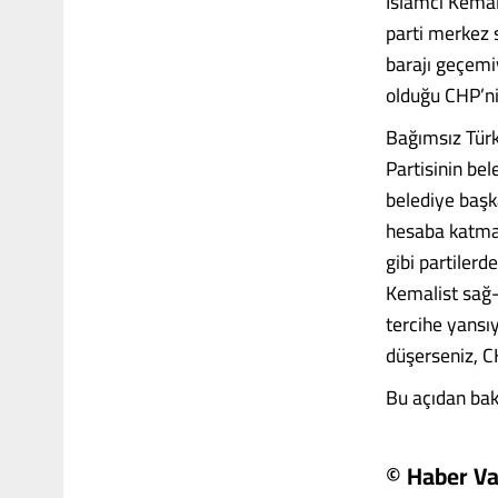
İslamcı Kemali
parti merkez s
barajı geçemi
olduğu CHP’ni
Bağımsız Türk
Partisinin bel
belediye başk
hesaba katmaz
gibi partilerd
Kemalist sağ-s
tercihe yansıy
düşerseniz, CH
Bu açıdan baka
© Haber Va