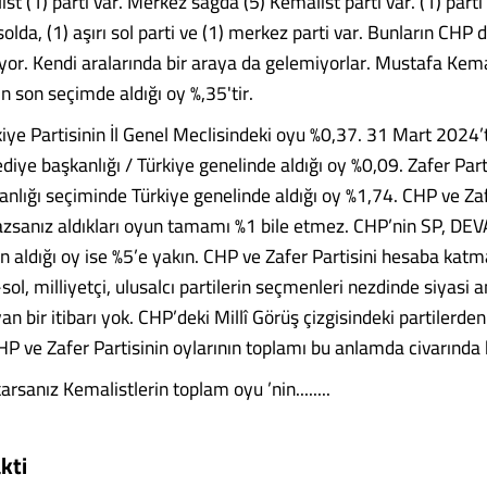
st (1) parti var. Merkez sağda (5) Kemalist parti var. (1) parti a
olda, (1) aşırı sol parti ve (1) merkez parti var. Bunların CHP d
yor. Kendi aralarında bir araya da gelemiyorlar. Mustafa Kem
n son seçimde aldığı oy %,35'tir.
iye Partisinin İl Genel Meclisindeki oyu %0,37. 31 Mart 2024’
ediye başkanlığı / Türkiye genelinde aldığı oy %0,09. Zafer Part
anlığı seçiminde Türkiye genelinde aldığı oy %1,74. CHP ve Zaf
sanız aldıkları oyun tamamı %1 bile etmez. CHP’nin SP, DEV
en aldığı oy ise %5’e yakın. CHP ve Zafer Partisini hesaba kat
ol, milliyetçi, ulusalcı partilerin seçmenleri nezdinde siyasi
an bir itibarı yok. CHP’deki Millî Görüş çizgisindeki partilerde
P ve Zafer Partisinin oylarının toplamı bu anlamda civarında k
rsanız Kemalistlerin toplam oyu ’nin........
kti