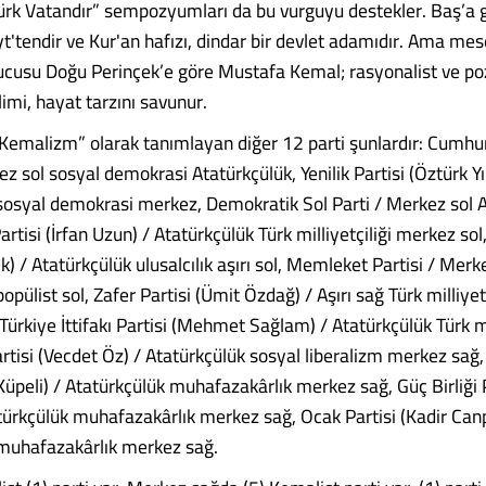
türk Vatandır” sempozyumları da bu vurguyu destekler. Baş’a
t'tendir ve Kur'an hafızı, dindar bir devlet adamıdır. Ama me
rucusu Doğu Perinçek’e göre Mustafa Kemal; rasyonalist ve pozi
ilimi, hayat tarzını savunur.
i “Kemalizm” olarak tanımlayan diğer 12 parti şunlardır: Cumhu
ez sol sosyal demokrasi Atatürkçülük, Yenilik Partisi (Öztürk Y
sosyal demokrasi merkez, Demokratik Sol Parti / Merkez sol A
Partisi (İrfan Uzun) / Atatürkçülük Türk milliyetçiliği merkez sol
) / Atatürkçülük ulusalcılık aşırı sol, Memleket Partisi / Merk
opülist sol, Zafer Partisi (Ümit Özdağ) / Aşırı sağ Türk milliyetç
Türkiye İttifakı Partisi (Mehmet Sağlam) / Atatürkçülük Türk mil
rtisi (Vecdet Öz) / Atatürkçülük sosyal liberalizm merkez sağ,
Küpeli) / Atatürkçülük muhafazakârlık merkez sağ, Güç Birliği Pa
türkçülük muhafazakârlık merkez sağ, Ocak Partisi (Kadir Canp
muhafazakârlık merkez sağ.