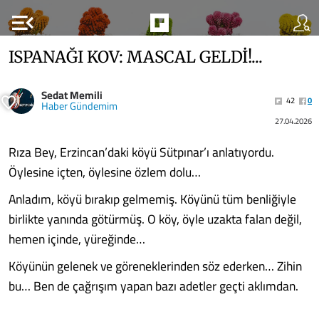
menu_open
ISPANAĞI KOV: MASCAL GELDİ!...
Sedat Memili
42
0
Haber Gündemim
27.04.2026
Rıza Bey, Erzincan’daki köyü Sütpınar’ı anlatıyordu.
Öylesine içten, öylesine özlem dolu…
Anladım, köyü bırakıp gelmemiş. Köyünü tüm benliğiyle
birlikte yanında götürmüş. O köy, öyle uzakta falan değil,
hemen içinde, yüreğinde…
Köyünün gelenek ve göreneklerinden söz ederken… Zihin
bu… Ben de çağrışım yapan bazı adetler geçti aklımdan.