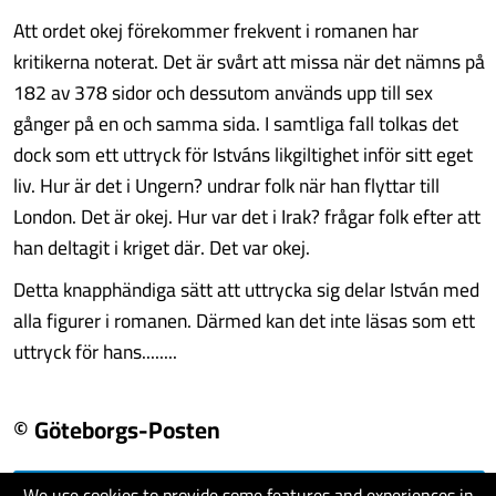
Att ordet okej förekommer frekvent i romanen har
kritikerna noterat. Det är svårt att missa när det nämns på
182 av 378 sidor och dessutom används upp till sex
gånger på en och samma sida. I samtliga fall tolkas det
dock som ett uttryck för Istváns likgiltighet inför sitt eget
liv. Hur är det i Ungern? undrar folk när han flyttar till
London. Det är okej. Hur var det i Irak? frågar folk efter att
han deltagit i kriget där. Det var okej.
Detta knapphändiga sätt att uttrycka sig delar István med
alla figurer i romanen. Därmed kan det inte läsas som ett
uttryck för hans........
© Göteborgs-Posten
We use cookies to provide some features and experiences in