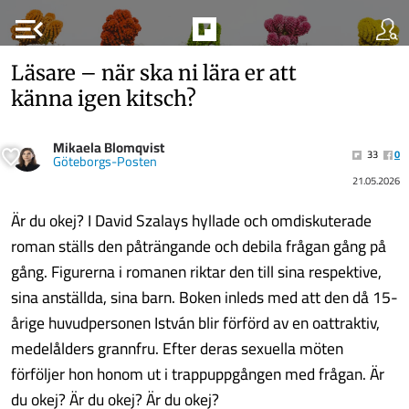
menu_open
Läsare – när ska ni lära er att
känna igen kitsch?
Mikaela Blomqvist
33
0
Göteborgs-Posten
21.05.2026
Är du okej? I David Szalays hyllade och omdiskuterade
roman ställs den påträngande och debila frågan gång på
gång. Figurerna i romanen riktar den till sina respektive,
sina anställda, sina barn. Boken inleds med att den då 15-
årige huvudpersonen István blir förförd av en oattraktiv,
medelålders grannfru. Efter deras sexuella möten
förföljer hon honom ut i trappuppgången med frågan. Är
du okej? Är du okej? Är du okej?